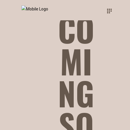
CO
MI
NG
SO