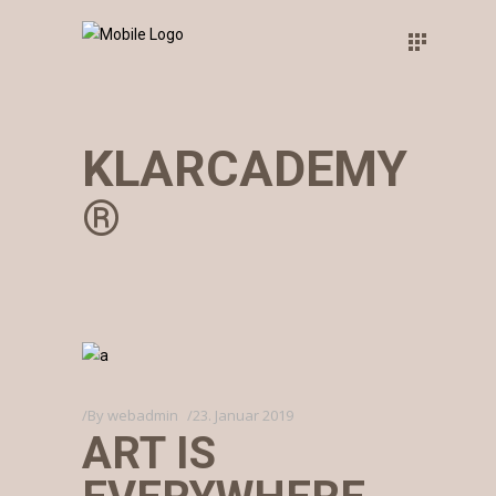
KLARCADEMY
®
By
webadmin
23. Januar 2019
ART IS